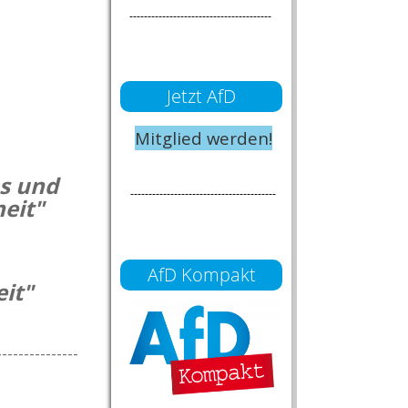
---------------------------------------
Jetzt AfD
Mitglied werden!
ns und
----------------------------------------
heit"
AfD Kompakt
eit"
---------------