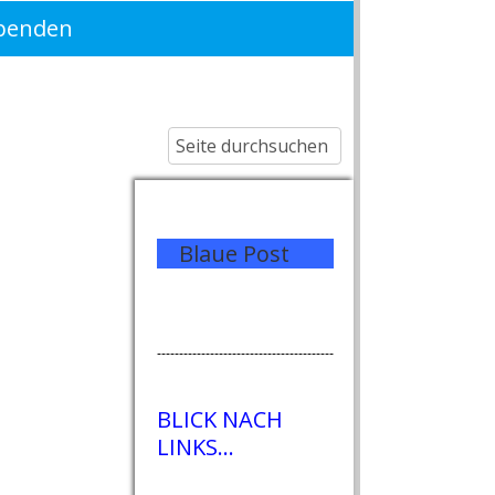
penden
Blaue Post
----------------------------------------
BLICK NACH
LINKS...