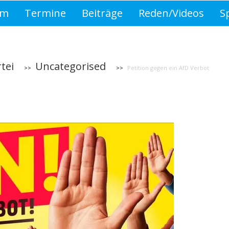
mm
Termine
Beiträge
Reden/Videos
S
2019
asdf
tei
Uncategorised
Petition gegen ein AfD Verbot