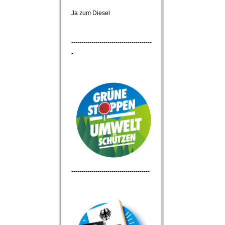
Ja zum Diesel
----------------------------------------
-
---------------------------------------